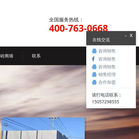
全国服务热线：
400-763-0668
x
-
在线交流
咨询销售
质砖阁墙
联系
咨询销售
咨询销售
销售经理
合作加盟
请打电话联系：
15057298555