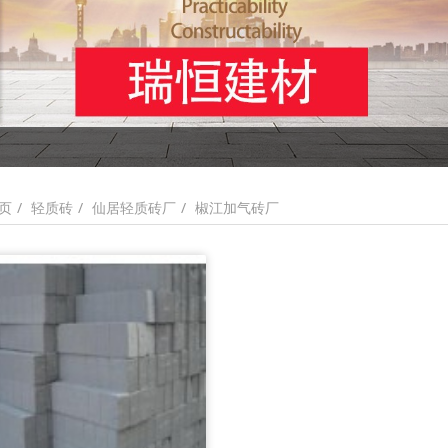
轻质砖
仙居轻质砖厂
椒江加气砖厂
页