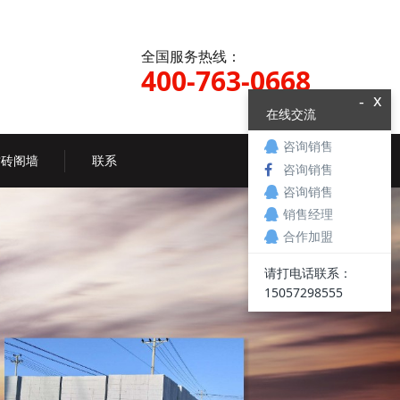
全国服务热线：
400-763-0668
x
-
在线交流
咨询销售
质砖阁墙
联系
咨询销售
咨询销售
销售经理
合作加盟
请打电话联系：
15057298555