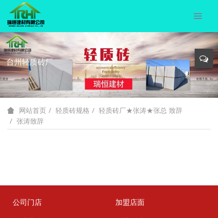
台州轻质砖厂
轻质砖规格
轻质砖厂★张涛★张总 致辞
网站首页
张涛致辞
公司门店
加盟店面