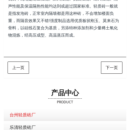
声性能及保温隔热性能均达到或超过国家标准。轻质砖一般就
是指发泡砖，正常室内隔墙都是用这种砖，不会增加楼面负
重，而隔音效果又不错!强度制品选用优质板状刚玉、莫来石为
骨料，以硅线石复合为基质，另添特种添加剂和少量稀土氧化
物混炼，经高压成型、高温蒸压而成。
上一页
下一页
产品中心
PRODUCT
台州轻质砖厂
乐清轻质砖厂