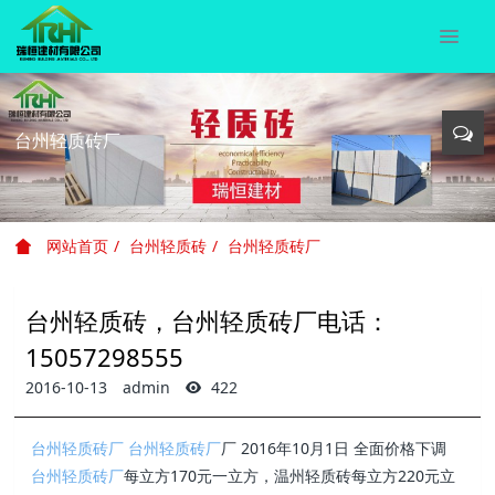
台州轻质砖厂
网站首页
台州轻质砖
台州轻质砖厂
台州轻质砖，台州轻质砖厂电话：
15057298555
2016-10-13
admin
422
台州轻质砖厂
台州轻质砖厂
厂 2016年10月1日 全面价格下调
台州轻质砖厂
每立方170元一立方，温州轻质砖每立方220元立