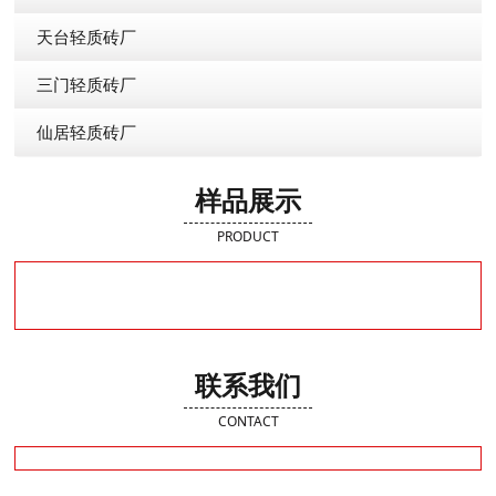
天台轻质砖厂
三门轻质砖厂
仙居轻质砖厂
样品展示
PRODUCT
联系我们
CONTACT