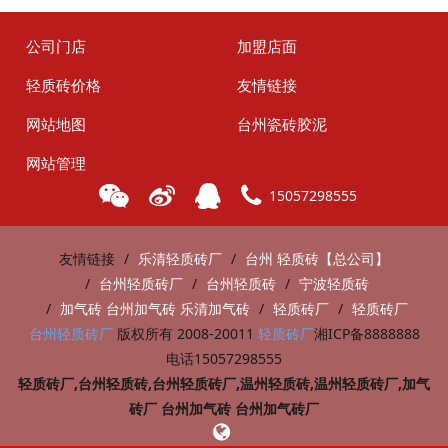
公司门店
加盟店面
轻质砖价格
友情链接
网站地图
台州瓷砖胶泥
网站管理
15057298555
友情链接
乐清轻质砖厂
台州 轻质砖【总公司】
台州轻质砖厂
台州轻质砖
宁波轻质砖
加气砖 台州加气砖 乐清加气砖
轻质砖厂
轻质砖厂
台州轻质砖厂
版权所有 2008-20011
轻质砖厂
湘ICP备8888888
电话15057298555
轻质砖厂,台州轻质砖,台州轻质砖厂,温州轻质砖,温州轻质砖厂,加气
砖厂 台州加气砖 台州加气砖厂