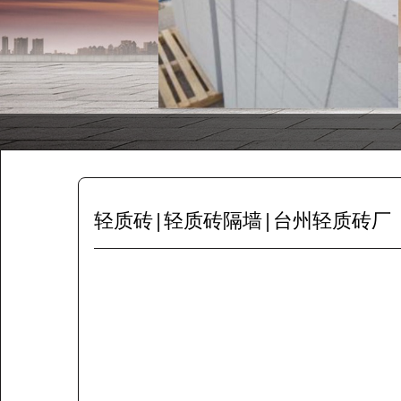
轻质砖|轻质砖隔墙|台州轻质砖厂