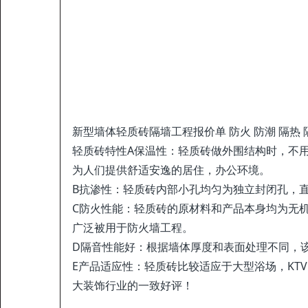
新型墙体轻质砖隔墙工程报价单 防火 防潮 隔热 
轻质砖特性A保温性：轻质砖做外围结构时，不用
为人们提供舒适安逸的居住，办公环境。
B抗渗性：轻质砖内部小孔均匀为独立封闭孔，直
C防火性能：轻质砖的原材料和产品本身均为无机
广泛被用于防火墙工程。
D隔音性能好：根据墙体厚度和表面处理不同，该
E产品适应性：轻质砖比较适应于大型浴场，K
大装饰行业的一致好评！