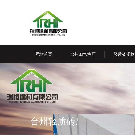
网站首页
台州加气块厂
轻质砖规格
台州轻质砖厂