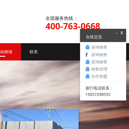
全国服务热线：
400-763-0668
x
-
在线交流
咨询销售
质砖阁墙
联系
咨询销售
咨询销售
销售经理
合作加盟
请打电话联系：
15057298555